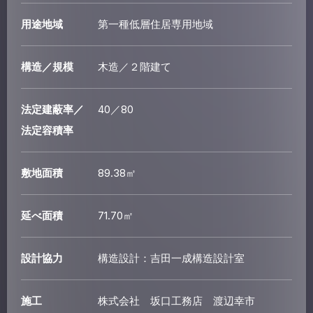
用途地域
第一種低層住居専用地域
構造／規模
木造／２階建て
法定建蔽率／
40／80
法定容積率
敷地面積
89.38㎡
延べ面積
71.70㎡
設計協力
構造設計：吉田一成構造設計室
施工
株式会社 坂口工務店 渡辺幸市