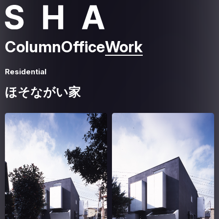
Column
Office
Work
Residential
ほそながい家