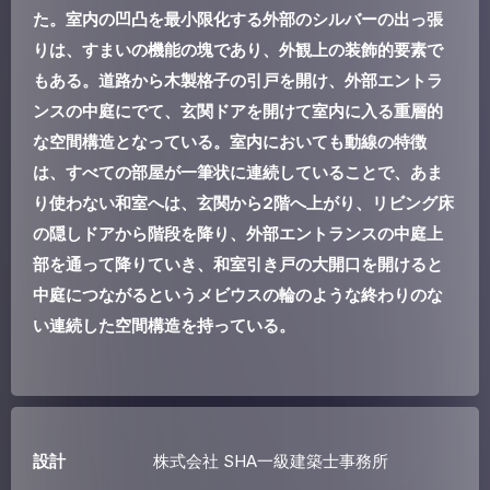
た。室内の凹凸を最小限化する外部のシルバーの出っ張
りは、すまいの機能の塊であり、外観上の装飾的要素で
もある。道路から木製格子の引戸を開け、外部エントラ
ンスの中庭にでて、玄関ドアを開けて室内に入る重層的
な空間構造となっている。室内においても動線の特徴
は、すべての部屋が一筆状に連続していることで、あま
り使わない和室へは、玄関から2階へ上がり、リビング床
の隠しドアから階段を降り、外部エントランスの中庭上
部を通って降りていき、和室引き戸の大開口を開けると
中庭につながるというメビウスの輪のような終わりのな
い連続した空間構造を持っている。
設計
株式会社 SHA一級建築士事務所