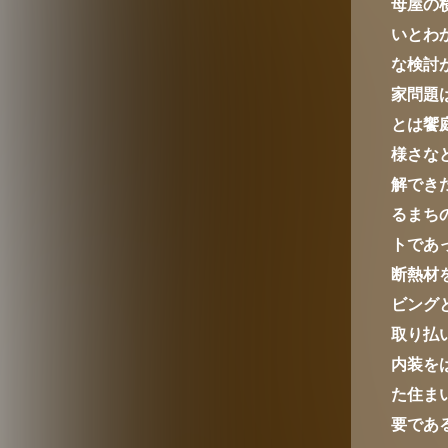
母屋の
いとわ
な検討
家問題
とは饗
様さな
解でき
るまち
トであ
断熱材
ビング
取り払
内装を
た住ま
要であ