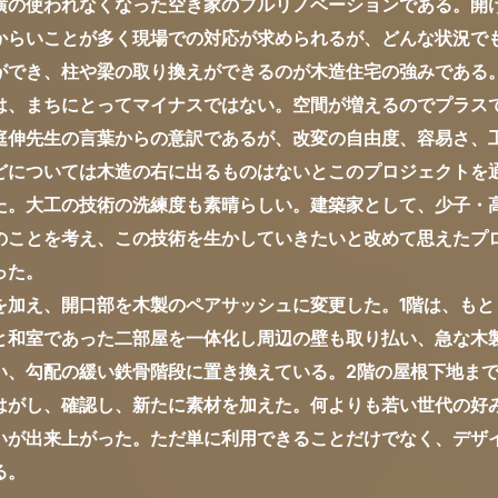
横の使われなくなった空き家のフルリノベーションである。開
からいことが多く現場での対応が求められるが、どんな状況で
ができ、柱や梁の取り換えができるのが木造住宅の強みである
は、まちにとってマイナスではない。空間が増えるのでプラス
庭伸先生の言葉からの意訳であるが、改変の自由度、容易さ、
どについては木造の右に出るものはないとこのプロジェクトを
た。大工の技術の洗練度も素晴らしい。建築家として、少子・
のことを考え、この技術を生かしていきたいと改めて思えたプ
った。
を加え、開口部を木製のペアサッシュに変更した。1階は、もと
と和室であった二部屋を一体化し周辺の壁も取り払い、急な木
い、勾配の緩い鉄骨階段に置き換えている。2階の屋根下地ま
はがし、確認し、新たに素材を加えた。何よりも若い世代の好
いが出来上がった。ただ単に利用できることだけでなく、デザ
る。