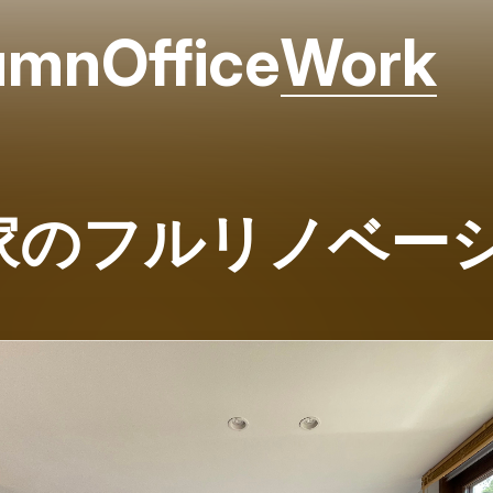
umn
Office
Work
家のフルリノベー