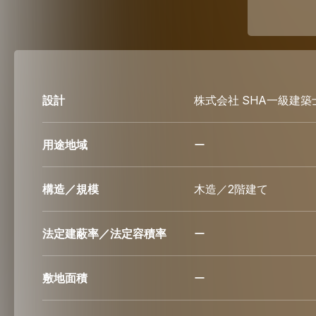
設計
株式会社 SHA一級建
用途地域
ー
構造／規模
木造／2階建て
法定建蔽率／
法定容積率
ー
敷地面積
ー