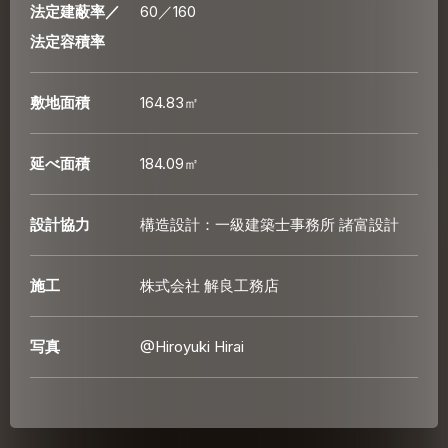
法定建蔽率／
60／160
法定容積率
敷地面積
164.83㎡
延べ面積
184.09㎡
設計協力
構造設計：一級建築士事務所 諸富設計
施工
株式会社 解良工務店
写真
@Hiroyuki Hirai